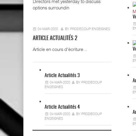
Directors met yesterday to discuss
options surroundin
V
E
04-MAR-2020
BY PRODECOUP ENSEIGNES
ARTICLE ACTUALITÉS 2
Article en cours d'écriture ..
V
E
Article Actualités 3
A
04-MAR-2020
BY PRODECOUP
ENSEIGNES
E
Article Actualités 4
A
04-MAR-2020
BY PRODECOUP
ENSEIGNES
E