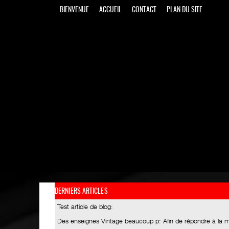
BIENVENUE
ACCUEIL
CONTACT
PLAN DU SITE
DERNIERS ARTICLES
Test article de blog
:
Des enseignes Vintage beaucoup p
: Afin de répondre à la 