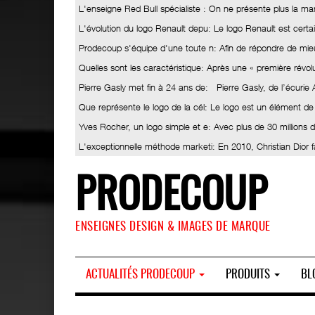
L'enseigne Red Bull spécialiste
: On ne présente plus la ma
L'évolution du logo Renault depu
: Le logo Renault est certa
Prodecoup s'équipe d'une toute n
: Afin de répondre de mieu
Quelles sont les caractéristique
: Après une « première révolut
Pierre Gasly met fin à 24 ans de
: Pierre Gasly, de l’écurie
Que représente le logo de la cél
: Le logo est un élément de
Yves Rocher, un logo simple et e
: Avec plus de 30 millions
L'exceptionnelle méthode marketi
: En 2010, Christian Dior 
PRODECOUP
ENSEIGNES DESIGN & IMAGES DE MARQUE
ACTUALITÉS PRODECOUP
PRODUITS
BL