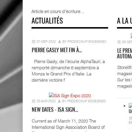
Article en cours d'écriture ..
ACTUALITÉS
A LA 
07-SEP-2020
BY PRODECOUP ENSEIGNES
03-SE
PIERRE GASLY MET FIN À…
LE PRE
AUTOMA
Pierre Gasly, de l’écurie AlphaTauri, a
Storeli
remporté dimanche 6 septembre à
magasin
Monza le Grand Prix d’Italie. La
Sur les
dernière victoire f
magasi
25-AVR-2020
BY PRODECOUP ENSEIGNES
NEW DATES - ISA SIGN…
U
Current as of March 11, 2020 The
E
International Sign Association Board of