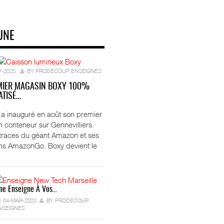
UNE
P-2020
BY PRODECOUP ENSEIGNES
MIER MAGASIN BOXY 100%
TISÉ…
ft a inauguré en août son premier
 conteneur sur Gennevilliers.
 traces du géant Amazon et ses
ns AmazonGo. Boxy devient le
ne Enseigne À Vos…
04-MAR-2020
BY PRODECOUP
NSEIGNES