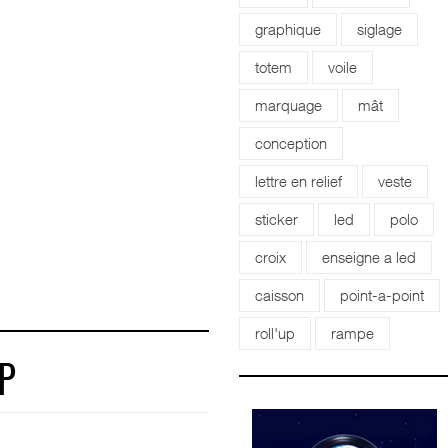
graphique
siglage
totem
voile
marquage
mât
conception
lettre en relief
veste
sticker
led
polo
croix
enseigne a led
caisson
point-a-point
roll'up
rampe
P