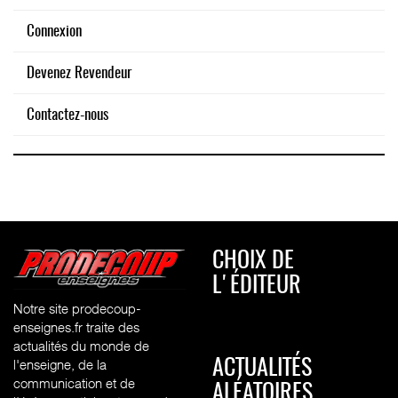
Connexion
Devenez Revendeur
Contactez-nous
CHOIX DE
L'ÉDITEUR
Notre site prodecoup-
enseignes.fr traite des
actualités du monde de
l'enseigne, de la
ACTUALITÉS
communication et de
ALÉATOIRES