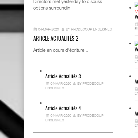
Directors met yesterday to discuss
options surroundin
V
E
04-MAR-2020
BY PRODECOUP ENSEIGNES
ARTICLE ACTUALITÉS 2
Article en cours d'écriture ..
V
E
Article Actualités 3
A
04-MAR-2020
BY PRODECOUP
ENSEIGNES
E
Article Actualités 4
A
04-MAR-2020
BY PRODECOUP
ENSEIGNES
E