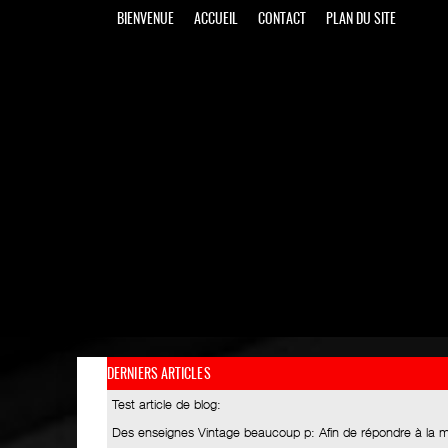
BIENVENUE
ACCUEIL
CONTACT
PLAN DU SITE
DERNIERS ARTICLES
Test article de blog
:
Des enseignes Vintage beaucoup p
: Afin de répondre à la 