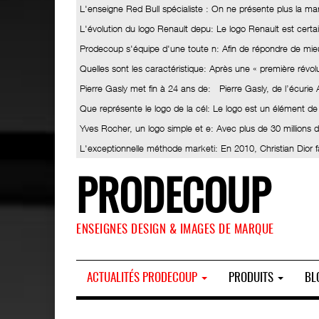
L'enseigne Red Bull spécialiste
: On ne présente plus la ma
L'évolution du logo Renault depu
: Le logo Renault est certa
Prodecoup s'équipe d'une toute n
: Afin de répondre de mieu
Quelles sont les caractéristique
: Après une « première révolut
Pierre Gasly met fin à 24 ans de
: Pierre Gasly, de l’écurie
Que représente le logo de la cél
: Le logo est un élément de
Yves Rocher, un logo simple et e
: Avec plus de 30 millions
L'exceptionnelle méthode marketi
: En 2010, Christian Dior 
PRODECOUP
ENSEIGNES DESIGN & IMAGES DE MARQUE
ACTUALITÉS PRODECOUP
PRODUITS
BL