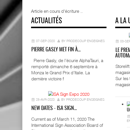
Article en cours d'écriture ..
ACTUALITÉS
A LA 
07-SEP-2020
BY PRODECOUP ENSEIGNES
03-SE
PIERRE GASLY MET FIN À…
LE PRE
AUTOMA
Pierre Gasly, de l’écurie AlphaTauri, a
Storeli
remporté dimanche 6 septembre à
magasin
Monza le Grand Prix d’Italie. La
Sur les
dernière victoire f
magasi
25-AVR-2020
BY PRODECOUP ENSEIGNES
NEW DATES - ISA SIGN…
U
Current as of March 11, 2020 The
E
International Sign Association Board of