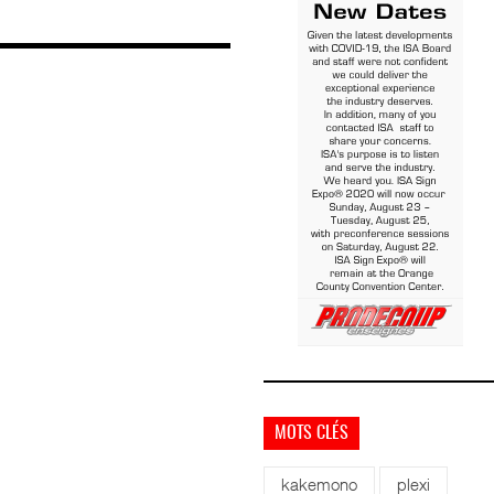
MOTS CLÉS
kakemono
plexi