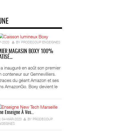
UNE
P-2020
BY PRODECOUP ENSEIGNES
MIER MAGASIN BOXY 100%
TISÉ…
ft a inauguré en août son premier
 conteneur sur Gennevilliers.
 traces du géant Amazon et ses
ns AmazonGo. Boxy devient le
ne Enseigne À Vos…
04-MAR-2020
BY PRODECOUP
NSEIGNES