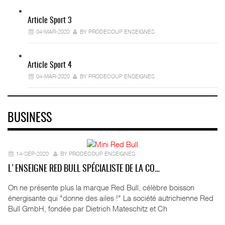
Article Sport 3
04-MAR-2020
BY PRODECOUP ENSEIGNES
Article Sport 4
04-MAR-2020
BY PRODECOUP ENSEIGNES
BUSINESS
14-SEP-2020
BY PRODECOUP ENSEIGNES
L'ENSEIGNE RED BULL SPÉCIALISTE DE LA CO…
On ne présente plus la marque Red Bull, célèbre boisson
énergisante qui "donne des ailes !" La société autrichienne Red
Bull GmbH, fondée par Dietrich Mateschitz et Ch