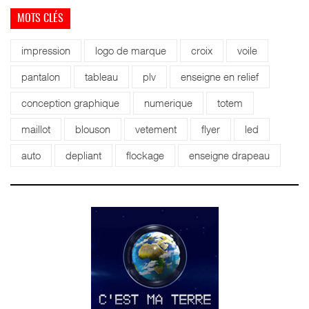
MOTS CLÉS
impression
logo de marque
croix
voile
pantalon
tableau
plv
enseigne en relief
conception graphique
numerique
totem
maillot
blouson
vetement
flyer
led
auto
depliant
flockage
enseigne drapeau