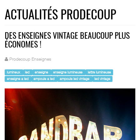
ACTUALITÉS PRODECOUP
DES ENSEIGNES VINTAGE BEAUCOUP PLUS
ÉCONOMES !
Prodecoup Enseignes
lumineux
led
enseigne
enseigne lumineuse
lettre lumineuse
enseigne a led
ampoule a led
ampoule led vintage
led vintage