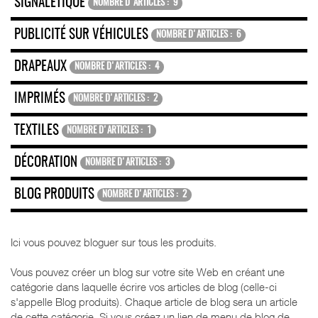
SIGNALÉTIQUE
NOMBRE D'ARTICLES : 9
PUBLICITÉ SUR VÉHICULES
NOMBRE D'ARTICLES : 6
DRAPEAUX
NOMBRE D'ARTICLES : 4
IMPRIMÉS
NOMBRE D'ARTICLES : 2
TEXTILES
NOMBRE D'ARTICLES : 1
DÉCORATION
NOMBRE D'ARTICLES : 3
BLOG PRODUITS
NOMBRE D'ARTICLES : 2
Ici vous pouvez bloguer sur tous les produits.
Vous pouvez créer un blog sur votre site Web en créant une
catégorie dans laquelle écrire vos articles de blog (celle-ci
s'appelle Blog produits). Chaque article de blog sera un article
de cette catégorie. Si vous créez un lien de menu de blog de