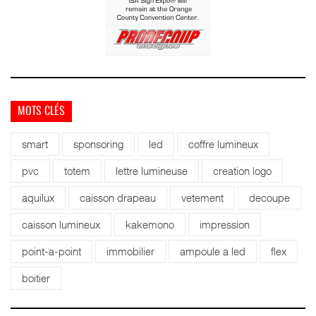
MOTS CLÉS
smart
sponsoring
led
coffre lumineux
pvc
totem
lettre lumineuse
creation logo
aquilux
caisson drapeau
vetement
decoupe
caisson lumineux
kakemono
impression
point-a-point
immobilier
ampoule a led
flex
boitier