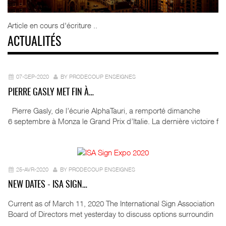
Article en cours d'écriture ..
ACTUALITÉS
07-SEP-2020
BY PRODECOUP ENSEIGNES
PIERRE GASLY MET FIN À…
Pierre Gasly, de l’écurie AlphaTauri, a remporté dimanche
6 septembre à Monza le Grand Prix d’Italie. La dernière victoire f
25-AVR-2020
BY PRODECOUP ENSEIGNES
NEW DATES - ISA SIGN…
Current as of March 11, 2020 The International Sign Association
Board of Directors met yesterday to discuss options surroundin