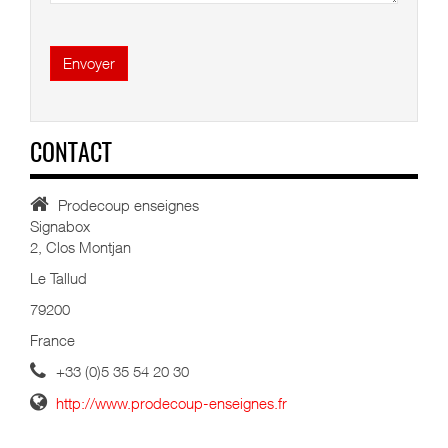
Envoyer
CONTACT
Prodecoup enseignes
Signabox
2, Clos Montjan
Le Tallud
79200
France
+33 (0)5 35 54 20 30
http://www.prodecoup-enseignes.fr