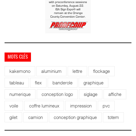
MOTS CLÉS
kakemono
aluminium
lettre
flockage
tableau
flex
banderole
graphique
numerique
conception logo
siglage
affiche
voile
coffre lumineux
impression
pvc
gilet
camion
conception graphique
totem