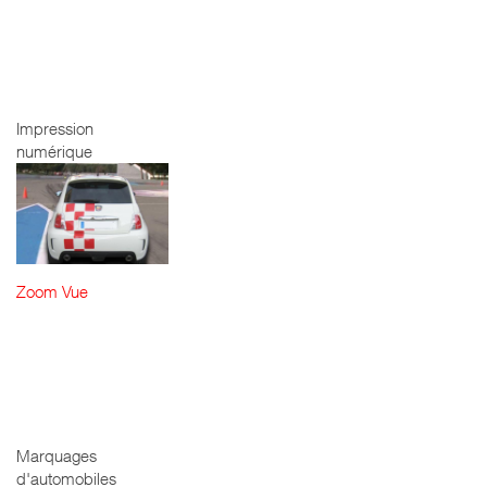
LOVE SHOP -
IMPRESSION
NUMÉRIQUE
Impression
numérique
Zoom
Vue
FIAT 500
ABARTH -
MARQUAGE
AUTO
Marquages
d'automobiles