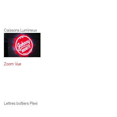
BATAILLE -
CAISSON
LUMINEUX
Caissons Lumineux
Zoom
Vue
JOHNNY
ROCKETS -
LOGO
LUMINEUX 5CM
Lettres boîtiers Plexi