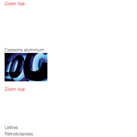
Zoom
Vue
LE FAUBOURG -
DRAPEAU
ALUMINIUM
LAQUÉ
Caissons aluminium
Zoom
Vue
LOC - LETTRES
RÉTROÉCLAIRÉES
LED
Lettres
Rétroéclairées