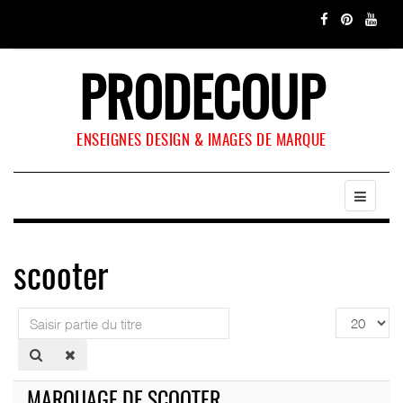
PRODECOUP
ENSEIGNES DESIGN & IMAGES DE MARQUE
scooter
Saisir
Affichage
partie
#
du
titre
MARQUAGE DE SCOOTER