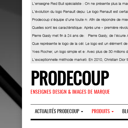
L'enseigne Red Bull spécialiste
: On ne présente plus la ma
L'évolution du logo Renault depu
: Le logo Renault est certa
Prodecoup s'équipe d'une toute n
: Afin de répondre de mieu
Quelles sont les caractéristique
: Après une « première révolut
Pierre Gasly met fin à 24 ans de
: Pierre Gasly, de l’écurie
Que représente le logo de la cél
: Le logo est un élément de
Yves Rocher, un logo simple et e
: Avec plus de 30 millions
L'exceptionnelle méthode marketi
: En 2010, Christian Dior 
PRODECOUP
ENSEIGNES DESIGN & IMAGES DE MARQUE
ACTUALITÉS PRODECOUP
PRODUITS
BL