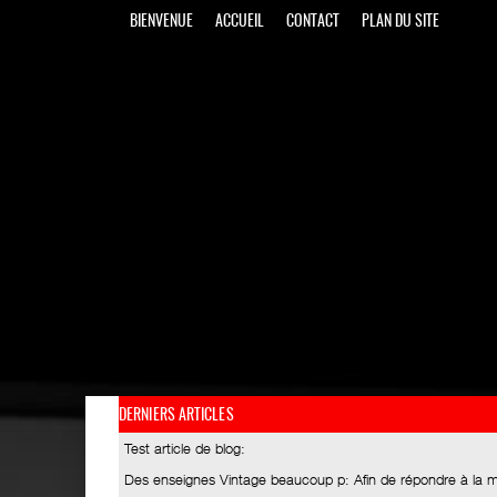
BIENVENUE
ACCUEIL
CONTACT
PLAN DU SITE
DERNIERS ARTICLES
Test article de blog
:
Des enseignes Vintage beaucoup p
: Afin de répondre à la 